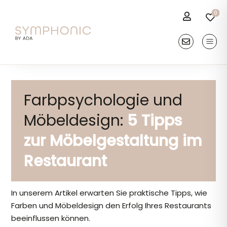
Skip
0
0
0
0
0
to
content
Kontakt
Produkte
Farbpsychologie und
Beiträge & News
Möbeldesign:
5 Tipps
Referenzen
zur Möbelgestaltung im
Restaurant
Inspiration
In unserem Artikel erwarten Sie praktische Tipps, wie
Farben und Möbeldesign den Erfolg Ihres Restaurants
beeinflussen können.