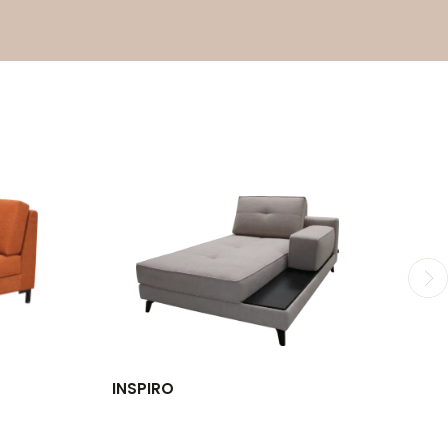
INSPIRO
I