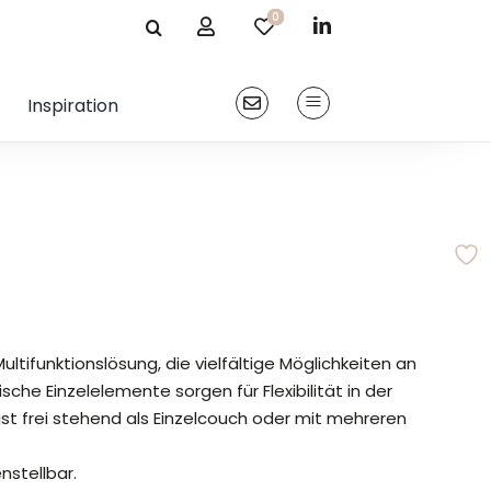
0
0
0
0
0
Kontakt
Inspiration
ltifunktionslösung, die vielfältige Möglichkeiten an
che Einzelelemente sorgen für Flexibilität in der
t frei stehend als Einzelcouch oder mit mehreren
stellbar.