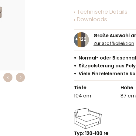
Technische Details
Downloads
Große Auswahl a
+ 130
Zur Stoffkollektion
Normal- oder Biesenna
Sitzpolsterung aus Po
Viele Einzelelemente k
Tiefe
Höhe
104 cm
87 cm
Typ: 120-100 re