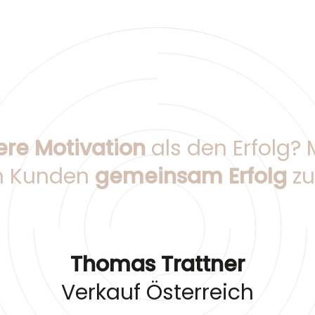
re Motivation
als den Erfolg? M
n Kunden
gemeinsam Erfolg
zu
Thomas Trattner
Verkauf Österreich