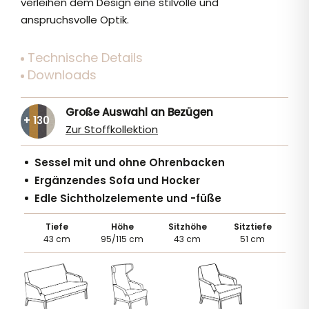
verleihen dem Design eine stilvolle und
anspruchsvolle Optik.
Technische Details
Downloads
Große Auswahl an Bezügen
+ 130
Zur Stoffkollektion
Sessel mit und ohne Ohrenbacken
Ergänzendes Sofa und Hocker
Edle Sichtholzelemente und -füße
Tiefe
Höhe
Sitzhöhe
Sitztiefe
43 cm
95/115 cm
43 cm
51 cm