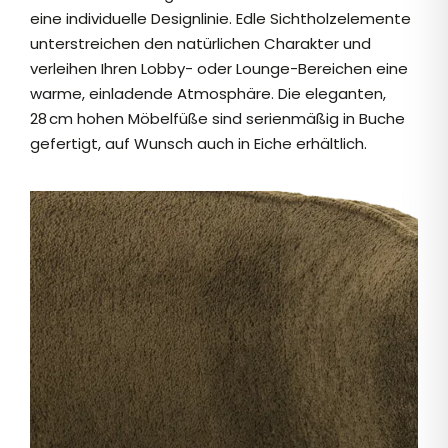
eine individuelle Designlinie. Edle Sichtholzelemente
unterstreichen den natürlichen Charakter und
verleihen Ihren Lobby- oder Lounge-Bereichen eine
warme, einladende Atmosphäre. Die eleganten,
28
cm hohen M
ö
belf
üß
e sind serienm
äß
ig in Buche
gefertigt, auf Wunsch auch in Eiche erh
ä
ltlich.