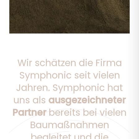
Wir schätzen die Firma
Symphonic seit vielen
Jahren. Symphonic hat
uns als
ausgezeichneter
Partner
bereits bei vielen
Baumaßnahmen
begleitet und die