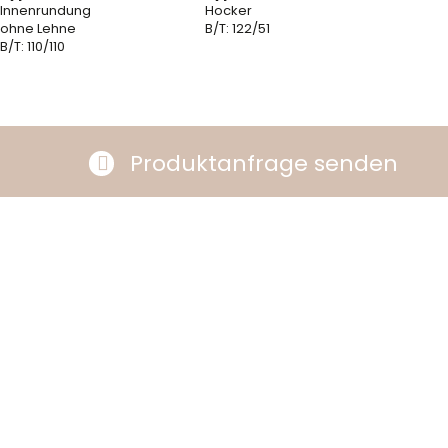
Innenrundung
Hocker
ohne Lehne
B/T: 122/51
B/T: 110/110
Produktanfrage senden