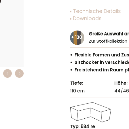
Technische Details
Downloads
Große Auswahl a
+ 130
Zur Stoffkollektion
Flexible Formen und Z
Sitzhocker in verschie
Freistehend im Raum pl
Tiefe:
Höhe:
110 cm
44/4
Typ: 534 re