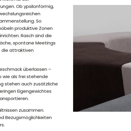
rungen. Ob ypsilonförmig,
bwechslungsreichen
usammenstellung. So
rmöbeln produktive Zonen
richten. Rasch sind die
präche, spontane Meetings
 die attraktiven
m Geschmack überlassen –
wie als frei stehende
ung stehen auch zusätzliche
geringen Eigengewichtes
ansportieren.
hältnissen zusammen.
und Bezugsmöglichkeiten
rs.