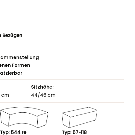
n Bezügen
usammenstellung
denen Formen
atzierbar
Sitzhöhe:
6 cm
44/46 cm
Typ: 544 re
Typ: 57-118