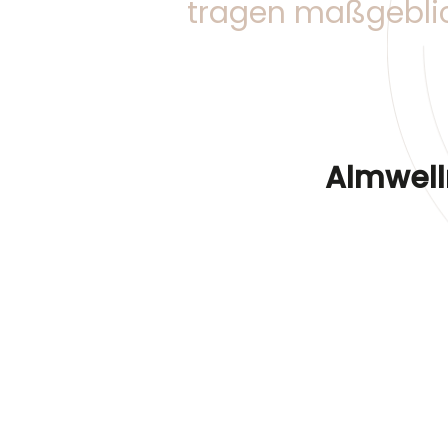
tragen maßgeblic
Almwelln