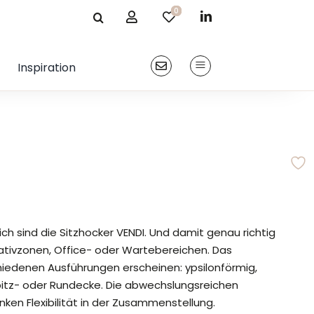
0
0
0
0
0
Kontakt
Inspiration
ich sind die Sitzhocker VENDI. Und damit genau richtig
reativzonen, Office- oder Wartebereichen. Das
hiedenen Ausführungen erscheinen: ypsilonförmig,
pitz- oder Rundecke. Die abwechslungsreichen
ken Flexibilität in der Zusammenstellung.