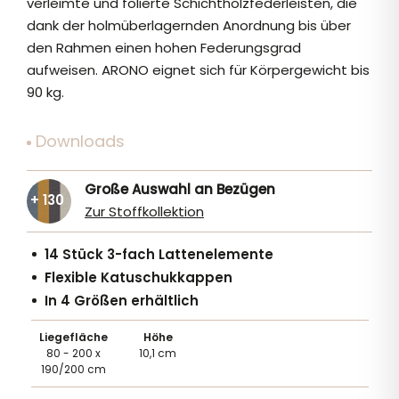
verleimte und folierte Schichtholzfederleisten, die
dank der holmüberlagernden Anordnung bis über
den Rahmen einen hohen Federungsgrad
aufweisen. ARONO eignet sich für Körpergewicht bis
90 kg.
Downloads
Große Auswahl an Bezügen
+ 130
Zur Stoffkollektion
14 Stück 3-fach Lattenelemente
Flexible Katuschukkappen
In 4 Größen erhältlich
Liegefläche
Höhe
80 - 200 x
10,1 cm
190/200 cm