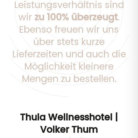
Leistungsverhältnis sind
wir
zu 100% überzeugt
.
Ebenso freuen wir uns
über stets kurze
Lieferzeiten und auch die
Möglichkeit kleinere
Mengen zu bestellen.
Thula Wellnesshotel |
Volker Thum