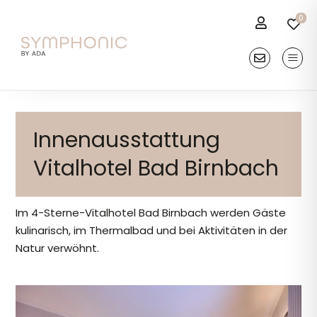
Skip
0
0
0
0
0
to
content
Kontakt
Produkte
Innenausstattung
Beiträge & News
Vitalhotel Bad Birnbach
Referenzen
Im 4-Sterne-Vitalhotel Bad Birnbach werden Gäste
kulinarisch, im Thermalbad und bei Aktivitäten in der
Inspiration
Natur verwöhnt.